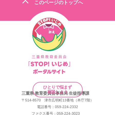
expand_less
このページのトップへ
ゲ
ー
シ
ョ
ン
ひとりで悩まず
相談しよう
三重県 教育委員会事務局 生徒指導課
〒514-8570 津市広明町13番地（本庁7階）
電話番号：059-224-2332
ファクス番号：059-224-3023