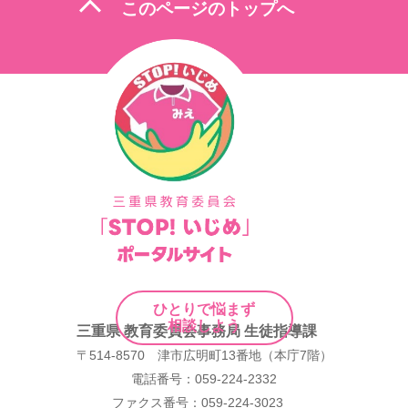
expand_less
このページのトップへ
ゲ
ー
シ
ョ
ン
ひとりで悩まず
相談しよう
三重県 教育委員会事務局 生徒指導課
〒514-8570 津市広明町13番地（本庁7階）
電話番号：059-224-2332
ファクス番号：059-224-3023