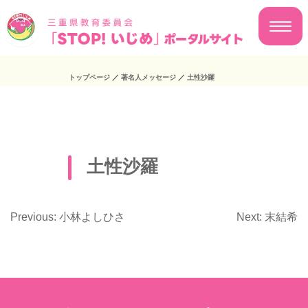
トップページ
／
著名人メッセージ
／
土性沙羅
土性沙羅
Previous:
小林よしひさ
Next:
末結希
投
稿
ナ
ビ