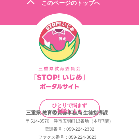
expand_less
このページのトップへ
ゲ
ー
シ
ョ
ン
ひとりで悩まず
相談しよう
三重県 教育委員会事務局 生徒指導課
〒514-8570 津市広明町13番地（本庁7階）
電話番号：059-224-2332
ファクス番号：059-224-3023