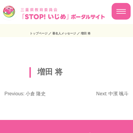
トップページ
／
著名人メッセージ
／
増田 将
増田 将
Previous:
小倉 隆史
Next:
中濱 颯斗
投
稿
ナ
ビ