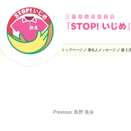
トップページ
／
著名人メッセージ
／
森 仁
Previous:
島野 美央
投
稿