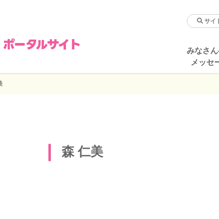
みなさん
メッセ
美
森 仁美