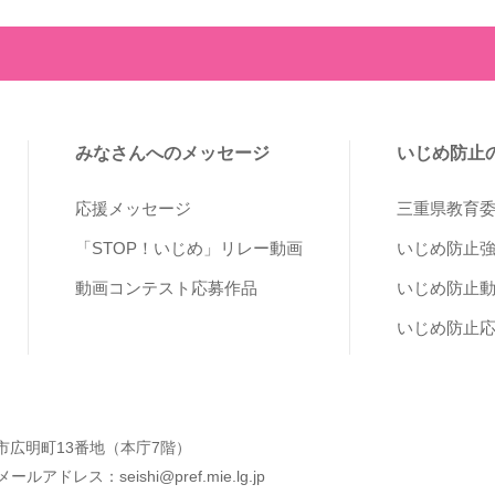
みなさんへのメッセージ
いじめ防止
応援メッセージ
三重県教育
「STOP！いじめ」リレー動画
いじめ防止
動画コンテスト応募作品
いじめ防止
いじめ防止
 津市広明町13番地（本庁7階）
アドレス：seishi@pref.mie.lg.jp