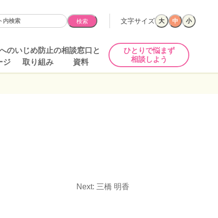
文字サイズ
大
中
小
検索
への
いじめ防止の
相談窓口と
ひとりで悩まず
相談しよう
ージ
取り組み
資料
Next:
三橋 明香