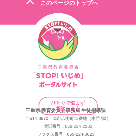
expand_less
このページのトップへ
ゲ
ー
シ
ョ
ン
ひとりで悩まず
相談しよう
三重県 教育委員会事務局 生徒指導課
〒514-8570 津市広明町13番地（本庁7階）
電話番号：059-224-2332
ファクス番号：059-224-3023