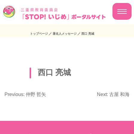
トップページ
／
著名人メッセージ
／
西口 亮城
西口 亮城
Previous:
仲野 哲矢
Next:
古屋 和海
投
稿
ナ
ビ