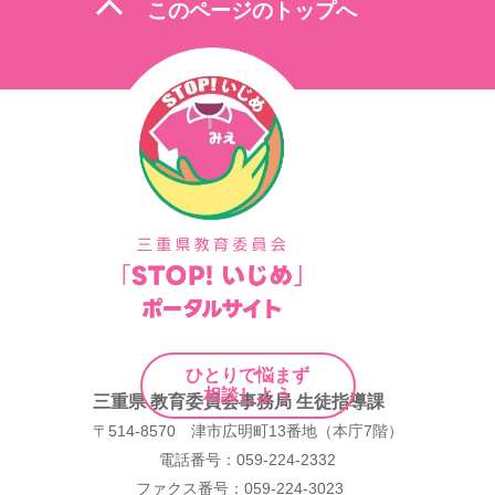
expand_less
このページのトップへ
ゲ
ー
シ
ョ
ン
ひとりで悩まず
相談しよう
三重県 教育委員会事務局 生徒指導課
〒514-8570 津市広明町13番地（本庁7階）
電話番号：059-224-2332
ファクス番号：059-224-3023