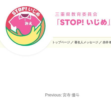
トップページ
／
著名人メッセージ
／
赤井 
Previous:
宮寺 優斗
投
稿