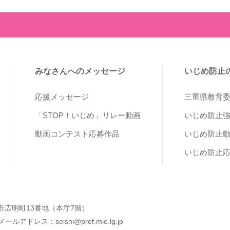
みなさんへのメッセージ
いじめ防止
応援メッセージ
三重県教育
「STOP！いじめ」リレー動画
いじめ防止
動画コンテスト応募作品
いじめ防止
いじめ防止
 津市広明町13番地（本庁7階）
アドレス：seishi@pref.mie.lg.jp