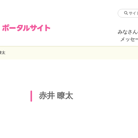
みなさん
メッセ
瞭太
赤井 瞭太