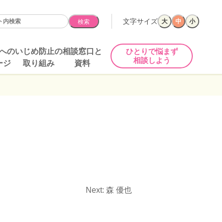
文字サイズ
大
中
小
検索
への
いじめ防止の
相談窓口と
ひとりで悩まず
相談しよう
ージ
取り組み
資料
Next:
森 優也