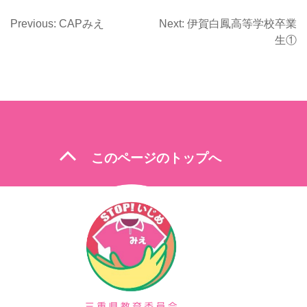
Previous:
CAPみえ
Next:
伊賀白鳳高等学校卒業
投
生①
稿
ナ
ビ
ゲ
ー
expand_less
このページのトップへ
シ
ョ
ン