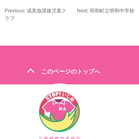
Previous:
成美放課後児童ク
Next:
明和町立明和中学校
投
ラブ
稿
ナ
ビ
ゲ
ー
expand_less
このページのトップへ
シ
ョ
ン