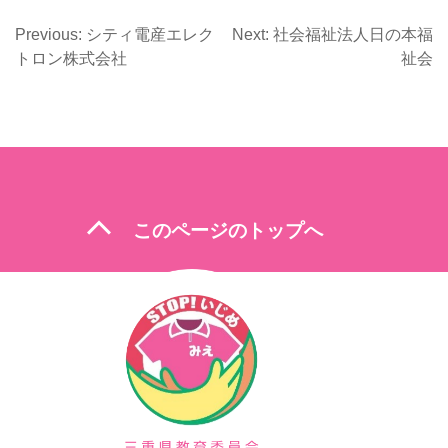
Previous:
シティ電産エレク
Next:
社会福祉法人日の本福
投
トロン株式会社
祉会
稿
ナ
ビ
ゲ
ー
expand_less
このページのトップへ
シ
ョ
ン