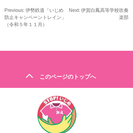
Previous:
伊勢鉄道「いじめ
Next:
伊賀白鳳高等学校吹奏
投
防止キャンペーントレイン」
楽部
（令和５年１１月）
稿
ナ
ビ
ゲ
ー
expand_less
シ
このページのトップへ
ョ
ン