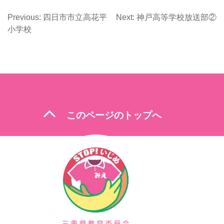
Previous:
四日市市立高花平
Next:
神戸高等学校放送部②
投
小学校
稿
ナ
ビ
ゲ
ー
expand_less
このページのトップへ
シ
ョ
ン