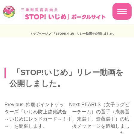
トップページ
／
「STOP!いじめ」リレー動画を公開しました。
「STOP!いじめ」リレー動画を
公開しました。
Previous:
鈴鹿ポイントゲッ
Next:
PEARLS（女子ラグビ
投
ターズ「いじめ防止啓発試合
ーチーム）の選手（庵奥選
～いじめにレッドカード～！
手、末選手、齋藤選手）の応
稿
～」を開催します。
援メッセージを追加しまし
ナ
た。