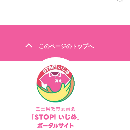
ビ
ゲ
ー
シ
ョ
expand_less
このページのトップへ
ン