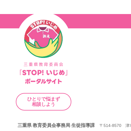
ナ
ビ
ゲ
ー
シ
ョ
ン
ひとりで悩まず
相談しよう
三重県 教育委員会事務局 生徒指導課
〒514-8570