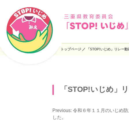
トップページ
／
「STOP!いじめ」リレー
「STOP!いじめ
Previous:
令和６年１１月のいじめ防
投
した。
稿