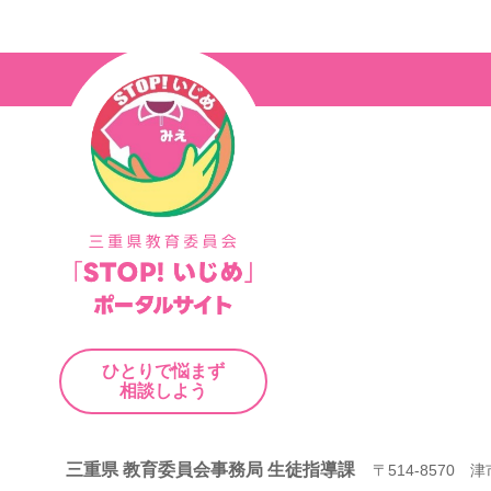
ナ
ビ
ゲ
ー
シ
ョ
ン
ひとりで悩まず
相談しよう
三重県 教育委員会事務局 生徒指導課
〒514-8570