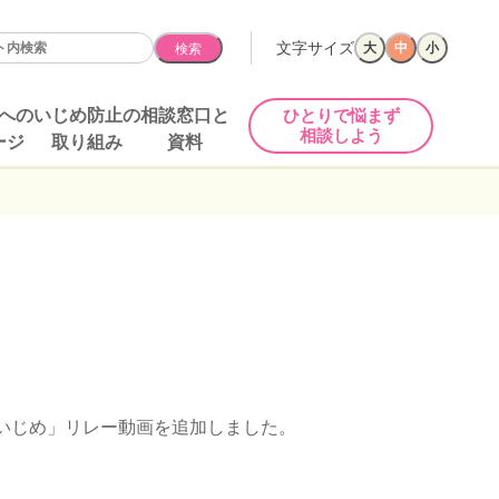
文字サイズ
大
中
小
検索
への
いじめ防止の
相談窓口と
ひとりで悩まず
相談しよう
ージ
取り組み
資料
P!いじめ」リレー動画を追加しました。