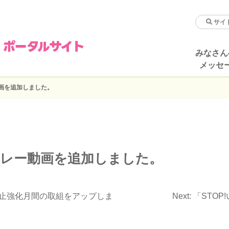
みなさん
メッセ
動画を追加しました。
」リレー動画を追加しました。
止強化月間の取組をアップしま
Next:
「STO