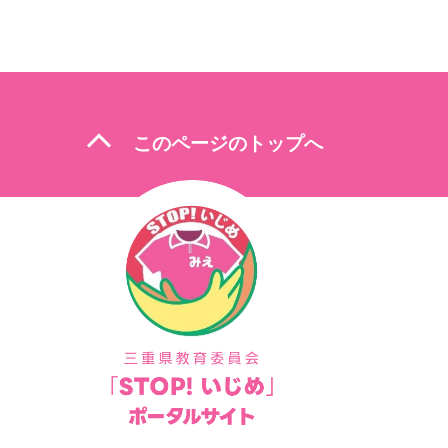
ナ
ビ
ゲ
ー
expand_less
シ
このページのトップへ
ョ
ン