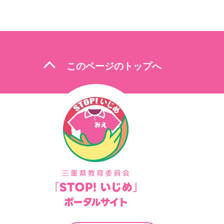
ビ
ゲ
ー
シ
expand_less
このページのトップへ
ョ
ン