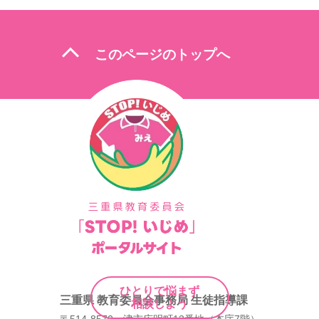
ビ
ゲ
expand_less
ー
このページのトップへ
シ
ョ
ン
ひとりで悩まず
三重県 教育委員会事務局 生徒指導課
相談しよう