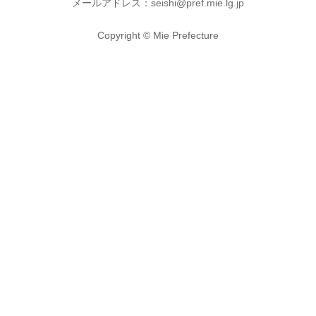
メールアドレス：seishi@pref.mie.lg.jp
Copyright © Mie Prefecture