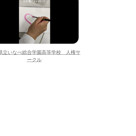
県立いなべ総合学園高等学校 人権サ
ークル