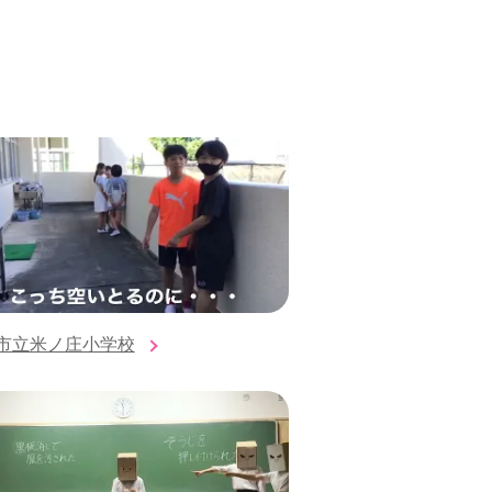
市立米ノ庄小学校