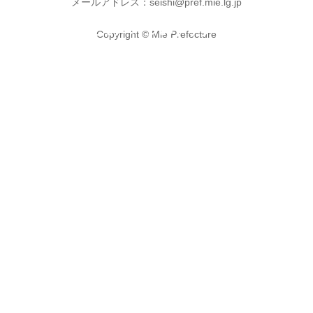
メールアドレス：seishi@pref.mie.lg.jp
expand_less
このページのトップへ
Copyright © Mie Prefecture
ひとりで悩まず