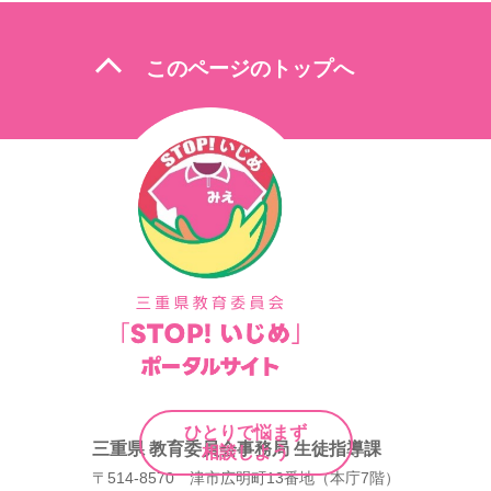
expand_less
このページのトップへ
ひとりで悩まず
三重県 教育委員会事務局 生徒指導課
相談しよう
〒514-8570 津市広明町13番地（本庁7階）