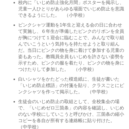
校内に「いじめ防止強化月間」ポスターを掲示し、
児童一人ひとりがあらゆる場面でいじめ防止を意識
できるようにした。 （小学校）
ピンクシャツ運動を1年生と迎える会の日に合わせ
て実施し、６年生が準備したピンクのリボンを全員
が胸につけて１迎会に臨むことで、みんなで取り組
んでいこうという気持ちを持たせようと取り組ん
だ。当日にピンクの物を身に着けて参加する児童の
姿もあった。教職員全員もいじめを許さない姿勢を
示すため、ピンクの服を着たり、ピンクの物を身に
つけたりして参加した。 （小学校）
白いシャツをかたどった模造紙に、生徒が書いた
「いじめ防止標語」の付箋を貼り、クラスごとにピ
ンクシャツを作って掲示した。 （中学校）
生徒会のいじめ防止の取組として、全校集会の場
で、「いじめゼロ三箇条」の内容を確認し、いじめ
のない学校にしていこうと呼びかけ、三箇条の縮小
コピーを各自が所有する連絡帳に貼り付けた。
（中学校）