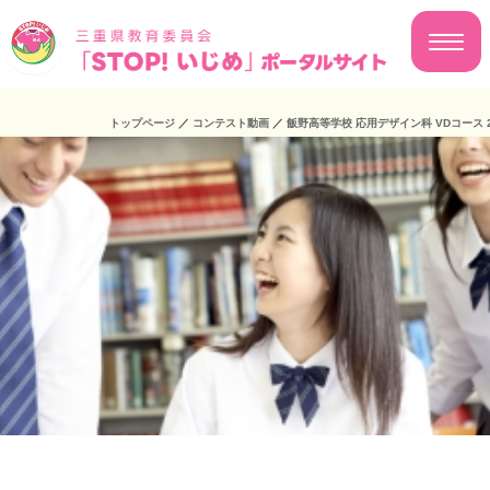
トップページ
／
コンテスト動画
／
飯野高等学校 応用デザイン科 VDコース 2-