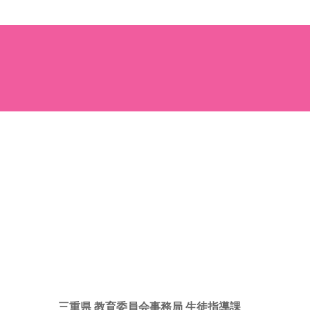
expand_less
このページのトップへ
三重県 教育委員会事務局 生徒指導課