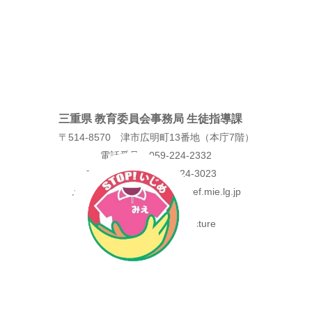
expand_less
このページのトップへ
三重県 教育委員会事務局 生徒指導課
〒514-8570 津市広明町13番地（本庁7階）
電話番号：059-224-2332
ファクス番号：059-224-3023
メールアドレス：seishi@pref.mie.lg.jp
Copyright © Mie Prefecture